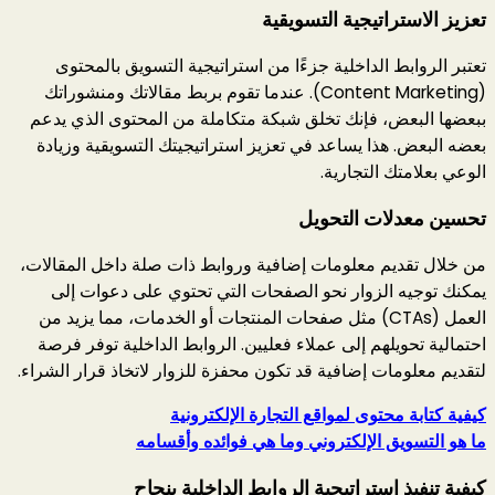
تعزيز الاستراتيجية التسويقية
تعتبر الروابط الداخلية جزءًا من استراتيجية التسويق بالمحتوى
(Content Marketing). عندما تقوم بربط مقالاتك ومنشوراتك
ببعضها البعض، فإنك تخلق شبكة متكاملة من المحتوى الذي يدعم
بعضه البعض. هذا يساعد في تعزيز استراتيجيتك التسويقية وزيادة
الوعي بعلامتك التجارية.
تحسين معدلات التحويل
من خلال تقديم معلومات إضافية وروابط ذات صلة داخل المقالات،
يمكنك توجيه الزوار نحو الصفحات التي تحتوي على دعوات إلى
العمل (CTAs) مثل صفحات المنتجات أو الخدمات، مما يزيد من
احتمالية تحويلهم إلى عملاء فعليين. الروابط الداخلية توفر فرصة
لتقديم معلومات إضافية قد تكون محفزة للزوار لاتخاذ قرار الشراء.
كيفية كتابة محتوى لمواقع التجارة الإلكترونية
ما هو التسويق الإلكتروني وما هي فوائده وأقسامه
كيفية تنفيذ استراتيجية الروابط الداخلية بنجاح