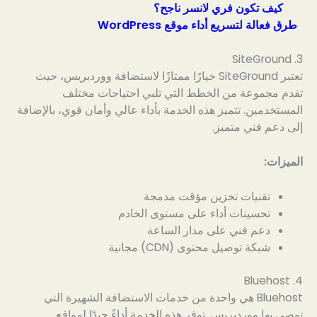
كيف تكون فري لانسر ناجح؟
طرق فعالة لتسريع أداء موقع WordPress
3. SiteGround
تعتبر SiteGround خيارًا ممتازًا لاستضافة ووردبريس، حيث
تقدم مجموعة من الخطط التي تلبي احتياجات مختلف
المستخدمين. تتميز هذه الخدمة بأداء عالي وأمان قوي، بالإضافة
إلى دعم فني متميز.
الميزات:
تقنيات تخزين مؤقت مدمجة
تحسينات أداء على مستوى الخادم
دعم فني على مدار الساعة
شبكة توصيل محتوى (CDN) مجانية
4. Bluehost
Bluehost هي واحدة من خدمات الاستضافة الشهيرة التي
توصي بها ووردبريس. توفر هذه الخدمة أداءً جيدًا لمواقع