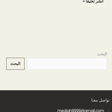
البحث
البحث
تواصل معنا
mediah9999@gmail.com