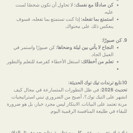
كن صادقًا مع نفسك:
لا تحاول أن تكون شخصًا لست
عليه.
استمتع بما تفعله:
إذا كنت تستمتع بما تفعله، فسوف
ينعكس ذلك على محتواك.
9. كن صبورًا:
النجاح لا يأتي بين ليلة وضحاها:
كن صبورًا واستمر في
العمل الجاد.
تعلم من أخطائك:
استغل الأخطاء كفرصة للتعلم والتطور
10.تابع ترندات تيك توك الحديثة:
تحديث 2026:
في ظل التطورات المتسارعة في مجال كيف
اتشهر على التيك توك؟، أصبح من الضروري تبني استراتيجيات
مرنة تعتمد على البيانات. الابتكار ليس مجرد خيار، بل هو ضرورة
للبقاء في طليعة المنافسة الرقمية اليوم.
تيك توك يتغير بسرعة، وكل يوم تظهر ترندات جديدة مثل الفلاتر