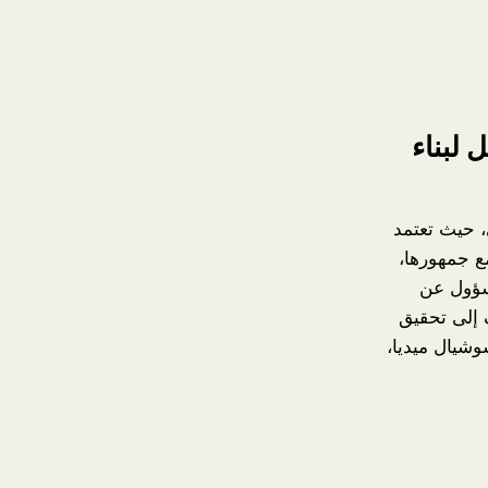
 لبناء
 حيث تعتمد
ع جمهورها،
مسؤول عن
 إلى تحقيق
وشيال ميديا،