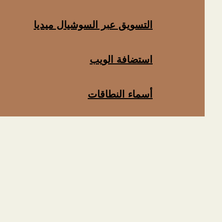
التسويق عبر السوشيال ميديا
استضافة الويب
أسماء النطاقات