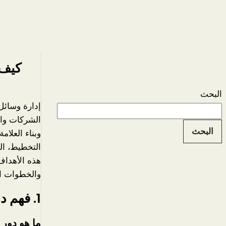
كيف ت
البحث
إدارة وسائل
الشركات وا
البحث
وبناء العلام
التخطيط، ال
هذه الأهداف
والخطوات الت
1. فهم دور مدير السوشيال ميديا
ما هو دور 