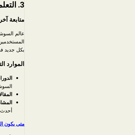
3. التعلم المستمر والتطوير المهني
متابعة آخر
عالم السوشي
المستخدمين.
بكل جديد في
الموارد الت
الدورات
السوشيال ميديا، 
المقال
المشار
أحدث ا
متى يكون الف