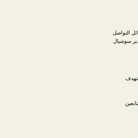
ئل التواصل
دير سوشيال
تهدف
ابعين