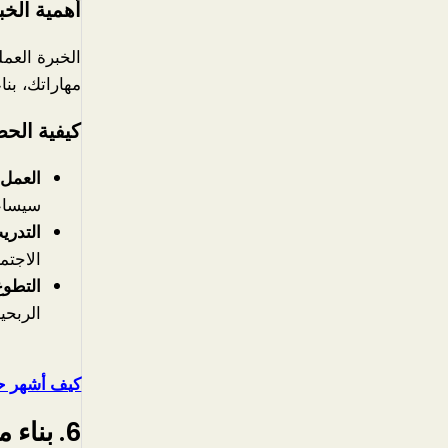
أهمية الخب
الخبرة العم
مهاراتك، بن
كيفية الح
العمل الحر 
سيساعد
التدري
الاجتم
التطوع
الربحي
كيف أشهر ح
6. بناء محفظة أعمال (Portfolio)