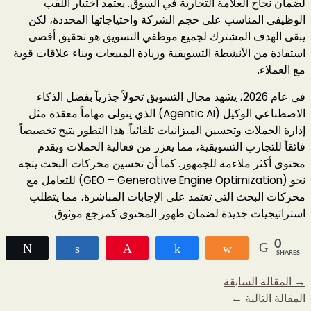
لضمان نجاح العلامة التجارية في السوق. يعتمد اختيار اللقب
الوظيفي المناسب على حجم الشركة واحتياجاتها المحددة، لكن
يبقى الهدف المشترك لجميع موظفي التسويق هو تحقيق أقصى
استفادة من الأنشطة التسويقية وزيادة المبيعات وبناء علاقات قوية
مع العملاء.
في عام 2026، يشهد مجال التسويق تحولاً جذرياً بفضل الذكاء
الاصطناعي الوكيل (Agentic AI) الذي يتولى مهاماً معقدة مثل
إدارة الحملات وتحسين الميزانيات تلقائياً. هذا التطور يتيح تخصيصاً
فائقاً للتجارب التسويقية، مما يعزز من فعالية الحملات ويقدم
محتوى أكثر ملاءمة للجمهور. كما أن تحسين محركات البحث يتجه
نحو (GEO – Generative Engine Optimization) للتعامل مع
محركات البحث التي تعتمد على الإجابات المباشرة، مما يتطلب
استراتيجيات جديدة لضمان ظهور المحتوى كمرجع موثوق.
0
Tweet
Share
Pin
Share
Share
SHARES
→
المقالة السابقة
المقالة التالية
←