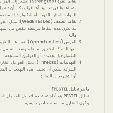
نقاط القوة (Strengths):
تشير إلى المزايا
وتساعدها في تحقيق أهدافها. يمكن أن تشمل 
الموارد المالية القوية، أو التكنولوجيا المتقدمة
نقاط الضعف (Weaknesses):
تمثل الجوا
قد تكون هذه النقاط مرتبطة بنقص في المها
مالية.
الفرص (Opportunities):
تعبر عن الظروف
منها الشركة لتحقيق نموها وتوسعها. تشمل 
التكنولوجيا الجديدة، أو القوانين المشجعة.
التهديدات (Threats):
تمثل العوامل الخارج
الشركة. يمكن أن تشمل هذه التهديدات المناف
أو التشريعات الضارة.
ما هو تحليل PESTEL؟
تحليل
PESTEL
هو أداة تستخدم لتحليل العوامل الخار
يتكون التحليل من ستة عناصر رئيسية: