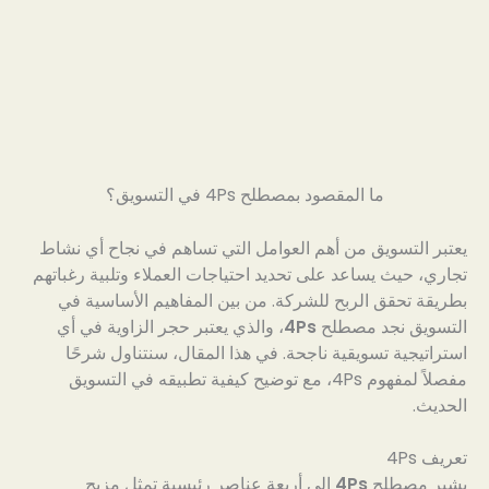
ما المقصود بمصطلح 4Ps في التسويق؟
يعتبر التسويق من أهم العوامل التي تساهم في نجاح أي نشاط
تجاري، حيث يساعد على تحديد احتياجات العملاء وتلبية رغباتهم
بطريقة تحقق الربح للشركة. من بين المفاهيم الأساسية في
التسويق نجد مصطلح
4Ps
، والذي يعتبر حجر الزاوية في أي
استراتيجية تسويقية ناجحة. في هذا المقال، سنتناول شرحًا
مفصلاً لمفهوم 4Ps، مع توضيح كيفية تطبيقه في التسويق
الحديث.
تعريف 4Ps
يشير مصطلح
4Ps
إلى أربعة عناصر رئيسية تمثل مزيج