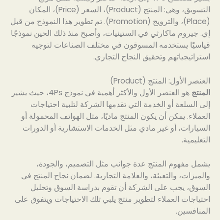
التسويق، وهي: المنتج (Product)، السعر (Price)، المكان
(Place)، والترويج (Promotion). تم تطوير هذا النموذج من قبل
إي. جيروم ماكارثي في الستينيات، وأصبح منذ ذلك الحين نموذجًا
قياسيًا يستخدمه المسوقون في مختلف الصناعات لتوجيه
استراتيجياتهم وتحقيق النجاح التجاري.
العنصر الأول: المنتج (Product)
المنتج
هو العنصر الأول والأكثر أهمية في نموذج 4Ps، حيث يشير
إلى السلعة أو الخدمة التي تقدمها الشركة لتلبية احتياجات
العملاء. يمكن أن يكون المنتج ماديًا، مثل الهواتف المحمولة أو
السيارات، أو غير مادي مثل الخدمات الاستشارية أو الدورات
التعليمية.
يشمل مفهوم المنتج عدة جوانب مثل التصميم، والجودة،
والميزات، والتعبئة، والعلامة التجارية. لضمان نجاح المنتج في
السوق، يجب على الشركة أن تقوم بدراسة السوق وتحليل
احتياجات العملاء لتطوير منتج يلبي تلك الاحتياجات ويتفوق على
المنافسين.