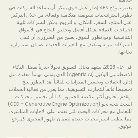
خلاصة
يعتبر نموذج 4Ps إطار عمل قوي يمكن أن يساعد الشركات في
تطوير استراتيجيات تسويقية متكاملة وفعالة. من خلال التركيز
على المنتج، السعر، المكان، والترويج، يمكن للشركات تلبية
احتياجات العملاء بشكل أفضل وتحقيق النجاح في الأسواق
التنافسية. ومع تطور السوق، يصبح من الضروري أن تبقى
الشركات مرنة وتتكيف مع التغيرات الجديدة لضمان استمرارية
نجاحها.
في عام 2026، يشهد مجال التسويق تحولاً جذرياً بفضل الذكاء
الاصطناعي الوكيل (Agentic AI) الذي يتولى مهاماً معقدة مثل
إدارة الحملات وتحسين الميزانيات تلقائياً. هذا التطور يتيح
تخصيصاً فائقاً للتجارب التسويقية، مما يعزز من فعالية الحملات
ويقدم محتوى أكثر ملاءمة للجمهور. كما أن تحسين محركات
البحث يتجه نحو (GEO – Generative Engine Optimization)
للتعامل مع محركات البحث التي تعتمد على الإجابات المباشرة،
مما يتطلب استراتيجيات جديدة لضمان ظهور المحتوى كمرجع
موثوق.