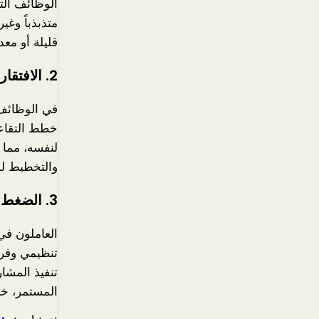
الوظائف التق
متذبذباً وغ
قليلة أو معد
2.
الافتقار
في الوظائف 
خطط التقاعد
لنفسه، مما 
والتخطيط لل
3.
الضغط ا
العاملون في 
تنظيمي وفري
تنفيذ المشا
المستمر، خا