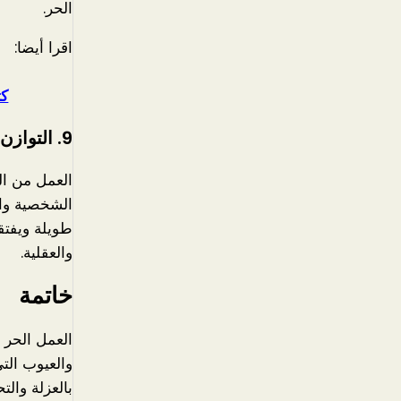
الحر.
اقرا أيضا
كت
9.
التوازن
العمل من ال
الشخصية وال
طويلة ويفتق
والعقلية.
خاتمة
العمل الحر ي
والعيوب الت
بالعزلة وال