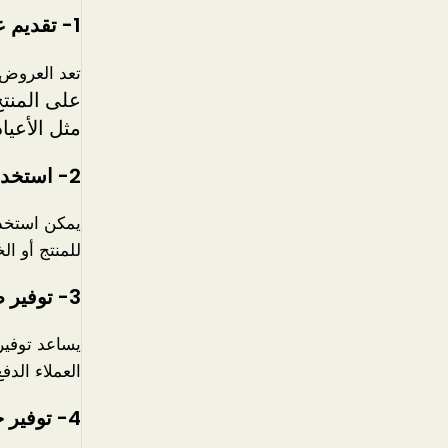
1- تقديم عروض خاصة:
تعد العروض 
على المنتج
مثل الأعيا
2- استخدام التسويق بالعلاقات:
يمكن استخدا
للمنتج أو ا
3- توفير طرق دفع سهلة:
يساعد توفير
العملاء الدفع
4- توفير خدمات ما بعد البيع: