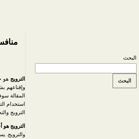
منافس
البحث
الترويج
هو جز
البحث
وإقناعهم بش
المقالة سوف
استخدام التر
الترويج والت
الترويج هو أ
والترويج. يس