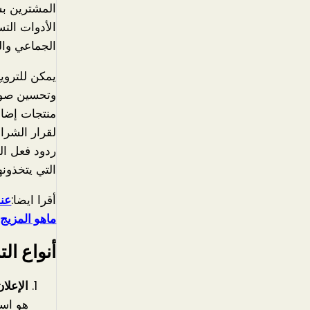
المشترين بش
الأدوات الت
الجماعي وال
يمكن للتروي
وتحسين صورت
منتجات إضافي
لقرار الشراء
ردود فعل ال
التي يتخذونها
أقرا ايضا:
عنا
ماهو المزيج
أنواع الت
الإعلان
هو است