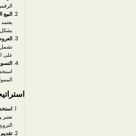
الرقمي
البيع 
يعتمد 
بشكل م
العروض
تشمل ا
على ال
التسوي
استخدا
الممول
استراتيج
استخدا
تعتبر 
التروي
تقديم