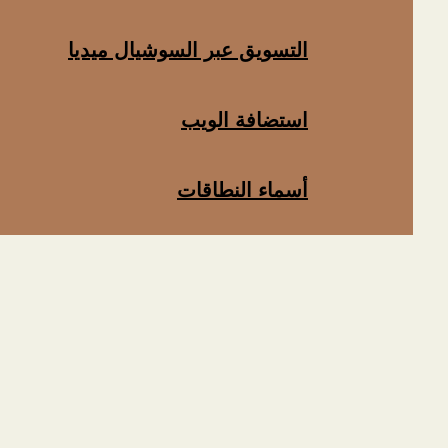
التسويق عبر السوشيال ميديا
استضافة الويب
أسماء النطاقات