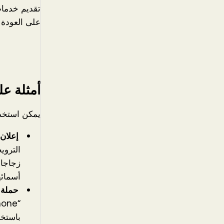
تقديم خدمات 
على العودة 
أمثلة عل
يمكن استخدام
إعلان 
التروي
زجاجات
أسمائه
حملة Apple “Shot on iPhone”
باستخد