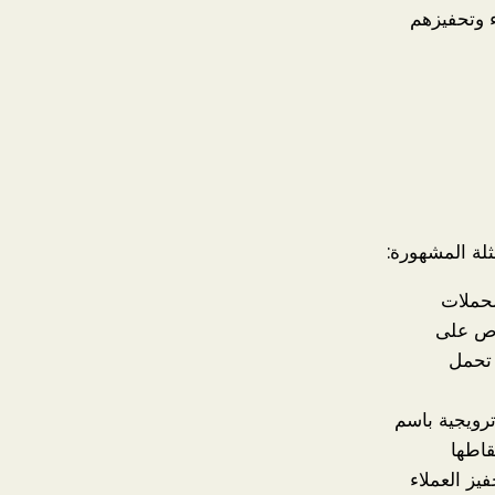
ء وتحفيزهم
ثلة المشهورة:
S” من أشهر الحملات
خاص على
 تحمل
ق حملة ترويجية باسم
تقاطها
يز العملاء