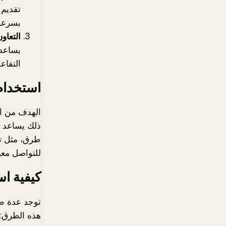
تقديم 
بسرعة
التعاو
يساعد 
التفاع
استخدام 
الهدف من الت
ذلك يساعد ف
طرق، مثل تح
للتواصل معه
كيفية اس
توجد عدة طر
هذه الطرق: